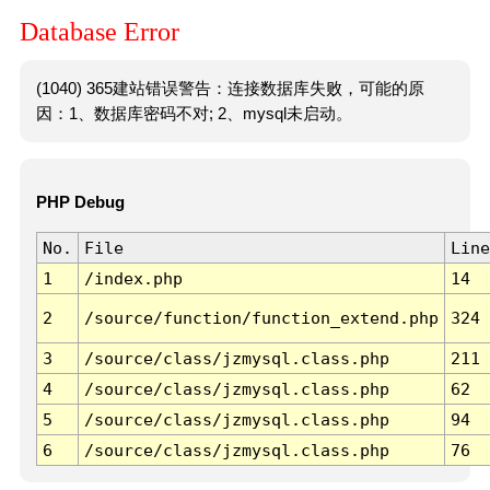
Database Error
(1040) 365建站错误警告：连接数据库失败，可能的原
因：1、数据库密码不对; 2、mysql未启动。
PHP Debug
No.
File
Line
1
/index.php
14
2
/source/function/function_extend.php
324
3
/source/class/jzmysql.class.php
211
4
/source/class/jzmysql.class.php
62
5
/source/class/jzmysql.class.php
94
6
/source/class/jzmysql.class.php
76