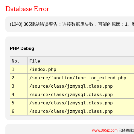
Database Error
(1040) 365建站错误警告：连接数据库失败，可能的原因：1、数
PHP Debug
No.
File
1
/index.php
2
/source/function/function_extend.php
3
/source/class/jzmysql.class.php
4
/source/class/jzmysql.class.php
5
/source/class/jzmysql.class.php
6
/source/class/jzmysql.class.php
www.365jz.com
已经将此