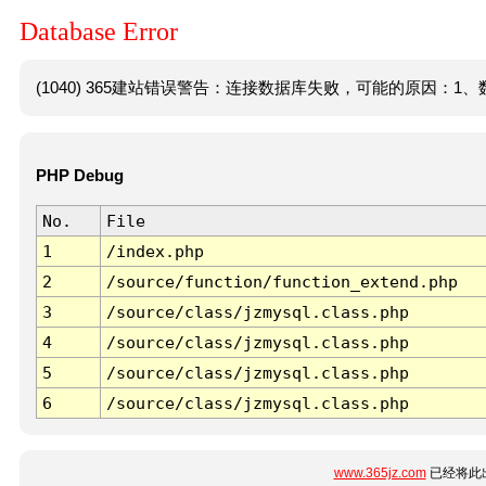
Database Error
(1040) 365建站错误警告：连接数据库失败，可能的原因：1、数
PHP Debug
No.
File
1
/index.php
2
/source/function/function_extend.php
3
/source/class/jzmysql.class.php
4
/source/class/jzmysql.class.php
5
/source/class/jzmysql.class.php
6
/source/class/jzmysql.class.php
www.365jz.com
已经将此