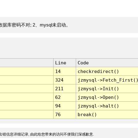
据库密码不对; 2、mysql未启动。
Line
Code
14
checkredirect()
324
jzmysql->Fetch_First(
211
jzmysql->Init()
62
jzmysql->Open()
94
jzmysql->halt()
76
break()
出错信息详细记录, 由此给您带来的访问不便我们深感歉意.