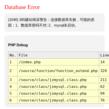
Database Error
(1040) 365建站错误警告：连接数据库失败，可能的原
因：1、数据库密码不对; 2、mysql未启动。
PHP Debug
No.
File
Line
1
/index.php
14
2
/source/function/function_extend.php
324
3
/source/class/jzmysql.class.php
211
4
/source/class/jzmysql.class.php
62
5
/source/class/jzmysql.class.php
94
6
/source/class/jzmysql.class.php
76