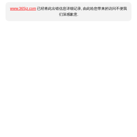
www.365jz.com
已经将此出错信息详细记录, 由此给您带来的访问不便我
们深感歉意.