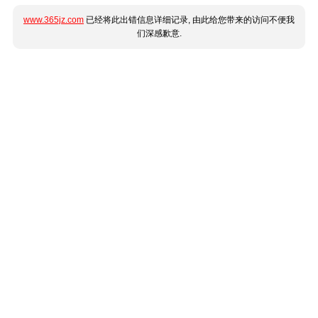
www.365jz.com
已经将此出错信息详细记录, 由此给您带来的访问不便我
们深感歉意.